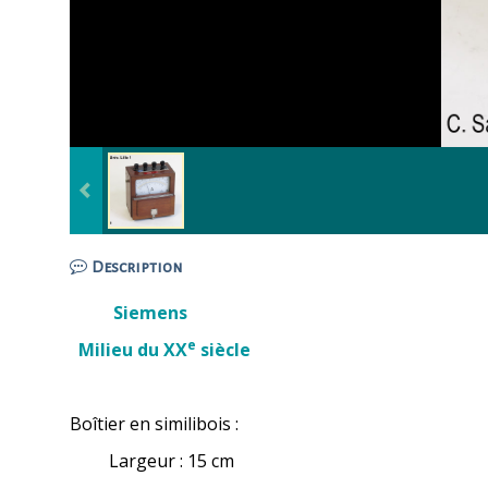
Description
Siemens
e
Milieu du XX
siècle
Boîtier en similibois :
Largeur : 15 cm