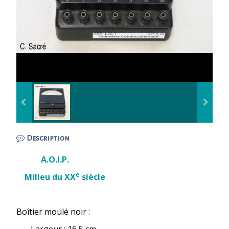
Description
A.O.I.P.
e
Milieu du XX
siècle
Boîtier moulé noir :