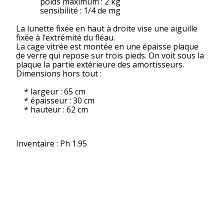
poids maximum : 2 kg
sensibilité : 1/4 de mg
La lunette fixée en haut à droite vise une aiguille
fixée à l’extrémité du fléau.
La cage vitrée est montée en une épaisse plaque
de verre qui repose sur trois pieds. On voit sous la
plaque la partie extérieure des amortisseurs.
Dimensions hors tout :
* largeur : 65 cm
* épaisseur : 30 cm
* hauteur : 62 cm
Inventaire : Ph 1.95
A propos
© 2018