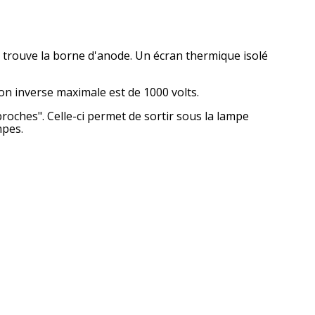
se trouve la borne d'anode. Un écran thermique isolé
on inverse maximale est de 1000 volts.
broches". Celle-ci permet de sortir sous la lampe
mpes.
4-2026 Université de Lille Sciences et Technologies