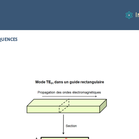
I
équences