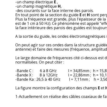
-un champ électrique
E
,
-un champ magnétique
H
,
-des courants sur la face interne des parois.
En tout point de la section du guide
E
et
H
sont perp
Plus la fréquence est grande, plus l'épaisseur de la
est de 1 cm à 50 Hz). Ce phénomène est appelé "effe
la face intérieure des parois des guides est toujour
A la sortie du guide, les ondes électromagnétiques 
On peut agir sur ces ondes dans la structure guidé
antenne) et faire des mesures (fréquence, amplitude
Le large domaine de fréquences cité ci-dessus est 
normalisées. On peut citer :
-Bande C : 6 à 8 GHz l = 34,85mm ; h = 15,
-Bande X : 8 à 12GHz l = 22,86mm ; h = 10,
-Bande Ka : 26,5 à 40 GHz l = 7,11mm ; h = 3,
La figure montre la configuration des champs
E
et
1-Actuellement on réalise des câbles coaxiaux de f