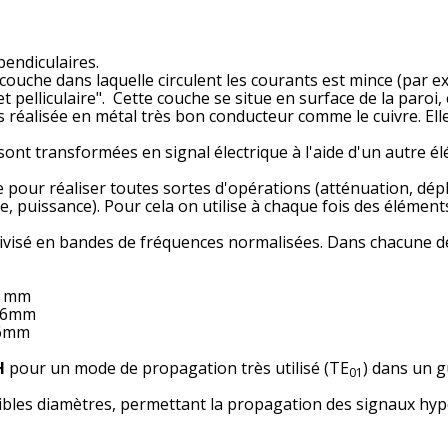
endiculaires.
 couche dans laquelle circulent les courants est mince (par ex
t pelliculaire". Cette couche se situe en surface de la paroi
s réalisée en métal très bon conducteur comme le cuivre. Ell
sont transformées en signal électrique à l'aide d'un autre é
e pour réaliser toutes sortes d'opérations (atténuation, dé
, puissance). Pour cela on utilise à chaque fois des élément
divisé en bandes de fréquences normalisées. Dans chacune d
8 mm
16mm
56mm
H
pour un mode de propagation très utilisé (TE
) dans un g
01
aibles diamètres, permettant la propagation des signaux hyp