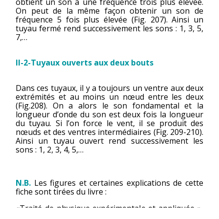
obtient un son à une fréquence trois plus élevée.
On peut de la même façon obtenir un son de
fréquence 5 fois plus élevée (Fig. 207). Ainsi un
tuyau fermé rend successivement les sons : 1, 3, 5,
7,…
II-2-Tuyaux ouverts aux deux bouts
Dans ces tuyaux, il y a toujours un ventre aux deux
extrémités et au moins un nœud entre les deux
(Fig.208). On a alors le son fondamental et la
longueur d’onde du son est deux fois la longueur
du tuyau. Si l’on force le vent, il se produit des
nœuds et des ventres intermédiaires (Fig. 209-210).
Ainsi un tuyau ouvert rend successivement les
sons : 1, 2, 3, 4, 5,…
N.B.
Les figures et certaines explications de cette
fiche sont tirées du livre :
«Traité de physique expérimentale et appliquée »,
A. Angot, Paris, chez l’auteur-éditeur, 1870