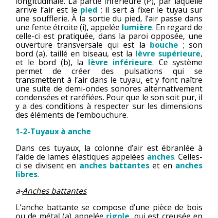
longitudinale. La partie inférieure (P), par laquelle
arrive l’air est le
pied
; il sert à fixer le tuyau sur
une soufflerie. À la sortie du pied, l’air passe dans
une fente étroite (i), appelée
lumière
. En regard de
celle-ci est pratiquée, dans la paroi opposée, une
ouverture transversale qui est la
bouche
; son
bord (a), taillé en biseau, est la
lèvre supérieure
,
et le bord (b), la
lèvre inférieure
. Ce système
permet de créer des pulsations qui se
transmettent à l’air dans le tuyau, et y font naître
une suite de demi-ondes sonores alternativement
condensées et raréfiées. Pour que le son soit pur, il
y a des conditions à respecter sur les dimensions
des éléments de l’embouchure.
1-2-Tuyaux à anche
Dans ces tuyaux, la colonne d’air est ébranlée à
l’aide de lames élastiques appelées
anches
. Celles-
ci se divisent en
anches battantes
et en
anches
libres
.
a-
Anches battantes
L’anche battante se compose d’une pièce de bois
ou de métal (a) appelée
rigole
, qui est creusée en