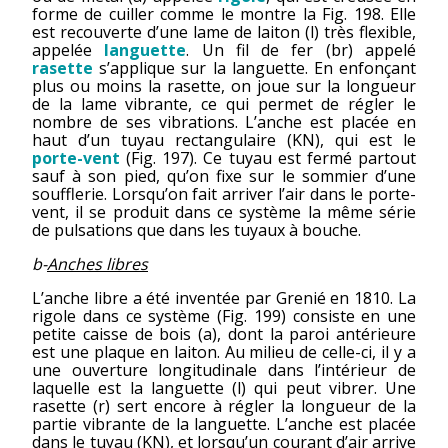
forme de cuiller comme le montre la Fig. 198. Elle
est recouverte d’une lame de laiton (l) très flexible,
appelée
languette
. Un fil de fer (br) appelé
rasette
s’applique sur la languette. En enfonçant
plus ou moins la rasette, on joue sur la longueur
de la lame vibrante, ce qui permet de régler le
nombre de ses vibrations. L’anche est placée en
haut d’un tuyau rectangulaire (KN), qui est le
porte-vent
(Fig. 197). Ce tuyau est fermé partout
sauf à son pied, qu’on fixe sur le sommier d’une
soufflerie. Lorsqu’on fait arriver l’air dans le porte-
vent, il se produit dans ce système la même série
de pulsations que dans les tuyaux à bouche.
b-
Anches libres
L’anche libre a été inventée par Grenié en 1810. La
rigole dans ce système (Fig. 199) consiste en une
petite caisse de bois (a), dont la paroi antérieure
est une plaque en laiton. Au milieu de celle-ci, il y a
une ouverture longitudinale dans l’intérieur de
laquelle est la languette (l) qui peut vibrer. Une
rasette (r) sert encore à régler la longueur de la
partie vibrante de la languette. L’anche est placée
dans le tuyau (KN), et lorsqu’un courant d’air arrive