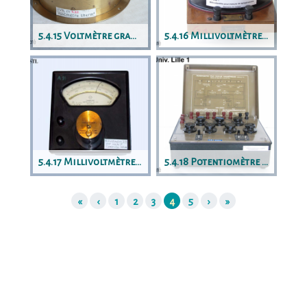
5.4.15 Voltmètre gradué en température
5.4.16 Millivoltmètre mesureur de température
5.4.17 Millivoltmètre gradué en température
5.4.18 Potentiomètre pour couples pyrométriques
Page
Page
Page
(Actuelle)
Page
«
‹
1
2
3
4
5
›
»
1
2
3
5
A propos
© 2018