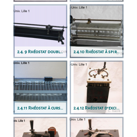
2.4. 9 Rhéostat double à manivelle
2.4.10 Rhéostat à spires hexagonales
2.4.11 Rhéostat à curseur très protégé
2.4.12 Rhéostat d’excitation à plots